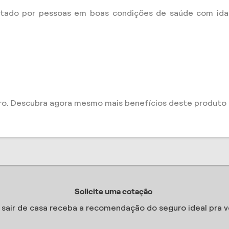
tado por pessoas em boas condições de saúde com ida
ro. Descubra agora mesmo mais benefícios deste produto 
Solicite uma cotação
sair de casa receba a recomendação do seguro ideal pra v